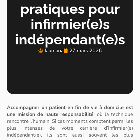
pratiques pour
infirmier(e)s
indépendant(e)s
Jaumana
27 mars 2026
Accompagner un patient en fin de vie à domicile est
une mission de haute responsabilité
, où la technique
rencontre l’humain.
Si ces moments comptent parmi les
plus intenses de votre carrière d’
infirmier(e)
indépendant(e)
, ils sont aussi souvent les plus